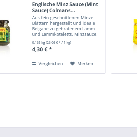
Englische Minz Sauce (Mint
Sauce) Colmans...
Aus fein geschnittenen Minze-
Blättern hergestellt und ideale
Beigabe zu gebratenem Lamm
und Lammkoteletts. Minzsauce.
Zutaten: 25% Minze,
0.165 kg
(26,06 € * / 1 kg)
Branntweinessig, Zucker,
4,30 € *
Glukose-Fructose Sirup, Wasser,
Salz, Säuerungsmittel:
Essigsäure,...
Vergleichen
Merken