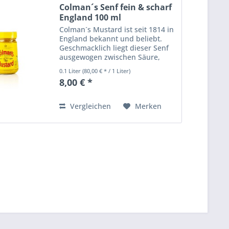
Colman´s Senf fein & scharf
England 100 ml
Colman´s Mustard ist seit 1814 in
England bekannt und beliebt.
Geschmacklich liegt dieser Senf
ausgewogen zwischen Säure,
Schärfe und zuckerrohrartiger
0.1 Liter
(80,00 € * / 1 Liter)
Süße. Er ist bestens für
8,00 € *
Senfkrusten und zum Bepinseln
von Braten geeignet. Das Aroma...
Vergleichen
Merken