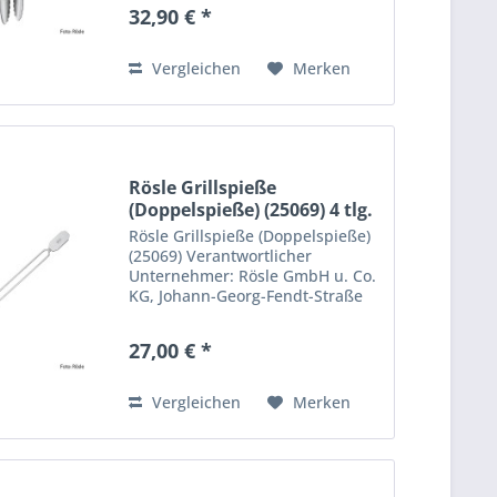
Marktoberdorf, Deutschland.
32,90 € *
support@roesle.de
Vergleichen
Merken
Rösle Grillspieße
(Doppelspieße) (25069) 4 tlg.
Rösle Grillspieße (Doppelspieße)
(25069) Verantwortlicher
Unternehmer: Rösle GmbH u. Co.
KG, Johann-Georg-Fendt-Straße
38, 87616 Marktoberdorf,
Deutschland. support@roesle.de
27,00 € *
Vergleichen
Merken