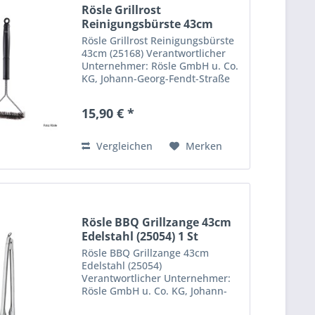
Rösle Grillrost
Reinigungsbürste 43cm
(25168) 1 St
Rösle Grillrost Reinigungsbürste
43cm (25168) Verantwortlicher
Unternehmer: Rösle GmbH u. Co.
KG, Johann-Georg-Fendt-Straße
38, 87616 Marktoberdorf,
Deutschland. support@roesle.de
15,90 € *
Vergleichen
Merken
Rösle BBQ Grillzange 43cm
Edelstahl (25054) 1 St
Rösle BBQ Grillzange 43cm
Edelstahl (25054)
Verantwortlicher Unternehmer:
Rösle GmbH u. Co. KG, Johann-
Georg-Fendt-Straße 38, 87616