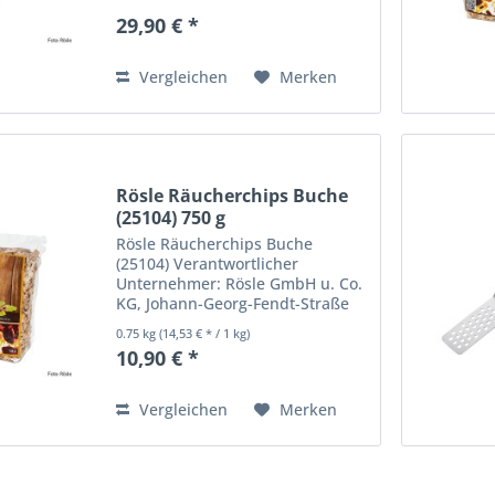
38, 87616 Marktoberdorf,
29,90 € *
Deutschland. support@roesle.de
Vergleichen
Merken
Rösle Räucherchips Buche
(25104) 750 g
Rösle Räucherchips Buche
(25104) Verantwortlicher
Unternehmer: Rösle GmbH u. Co.
KG, Johann-Georg-Fendt-Straße
38, 87616 Marktoberdorf,
0.75 kg
(14,53 € * / 1 kg)
Deutschland. support@roesle.de
10,90 € *
Vergleichen
Merken