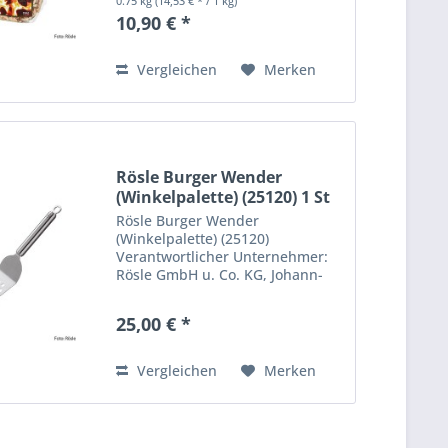
0.75 kg
(14,53 € * / 1 kg)
Deutschland. support@roesle.de
10,90 € *
Vergleichen
Merken
Rösle Burger Wender
(Winkelpalette) (25120) 1 St
Rösle Burger Wender
(Winkelpalette) (25120)
Verantwortlicher Unternehmer:
Rösle GmbH u. Co. KG, Johann-
Georg-Fendt-Straße 38, 87616
Marktoberdorf, Deutschland.
25,00 € *
support@roesle.de
Vergleichen
Merken