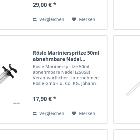
Marktoberdorf, Deutschland.
29,00 € *
support@roesle.de
Vergleichen
Merken
Rösle Marinierspritze 50ml
abnehmbare Nadel...
Rösle Marinierspritze 50ml
abnehmbare Nadel (25058)
Verantwortlicher Unternehmer:
Rösle GmbH u. Co. KG, Johann-
Georg-Fendt-Straße 38, 87616
Marktoberdorf, Deutschland.
17,90 € *
support@roesle.de
Vergleichen
Merken