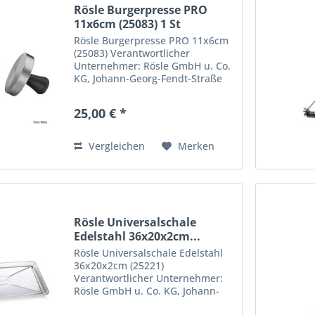
Rösle Burgerpresse PRO
11x6cm (25083) 1 St
Rösle Burgerpresse PRO 11x6cm
(25083) Verantwortlicher
Unternehmer: Rösle GmbH u. Co.
KG, Johann-Georg-Fendt-Straße
38, 87616 Marktoberdorf,
Deutschland. support@roesle.de
25,00 € *
Vergleichen
Merken
Rösle Universalschale
Edelstahl 36x20x2cm...
Rösle Universalschale Edelstahl
36x20x2cm (25221)
Verantwortlicher Unternehmer:
Rösle GmbH u. Co. KG, Johann-
Georg-Fendt-Straße 38, 87616