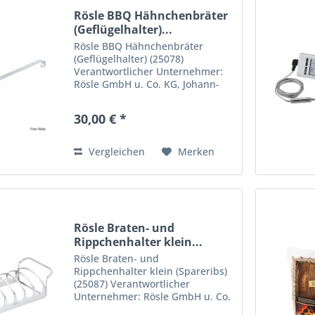
Rösle BBQ Hähnchenbräter
(Geflügelhalter)...
Rösle BBQ Hähnchenbräter
(Geflügelhalter) (25078)
Verantwortlicher Unternehmer:
Rösle GmbH u. Co. KG, Johann-
Georg-Fendt-Straße 38, 87616
Marktoberdorf, Deutschland.
30,00 € *
support@roesle.de
Vergleichen
Merken
Rösle Braten- und
Rippchenhalter klein...
Rösle Braten- und
Rippchenhalter klein (Spareribs)
(25087) Verantwortlicher
Unternehmer: Rösle GmbH u. Co.
KG, Johann-Georg-Fendt-Straße