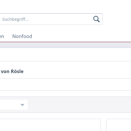
en
Nonfood
 von Rösle