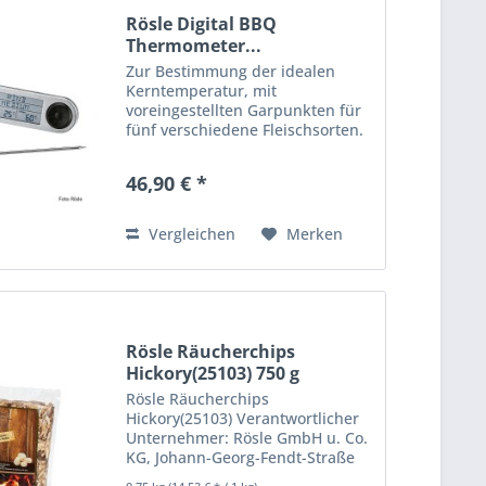
Rösle Digital BBQ
Thermometer...
Zur Bestimmung der idealen
Kerntemperatur, mit
voreingestellten Garpunkten für
fünf verschiedene Fleischsorten.
Ein zweiter Sensor im Fühler gibt
Auskunft über die Temperatur im
46,90 € *
Grill. Messbereich zwischen -20
°C und +250 °C. Anzeige in...
Vergleichen
Merken
Rösle Räucherchips
Hickory(25103) 750 g
Rösle Räucherchips
Hickory(25103) Verantwortlicher
Unternehmer: Rösle GmbH u. Co.
KG, Johann-Georg-Fendt-Straße
38, 87616 Marktoberdorf,