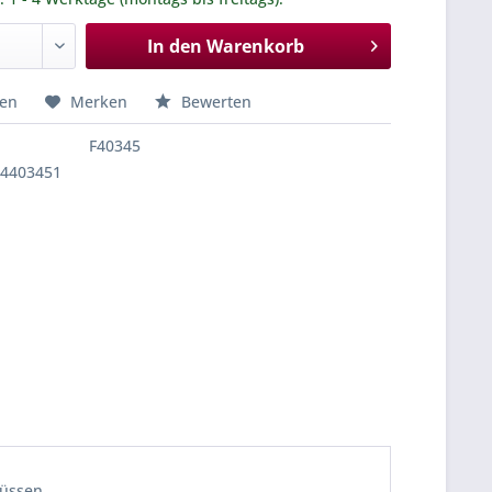
In den
Warenkorb
hen
Merken
Bewerten
F40345
84403451
lüssen