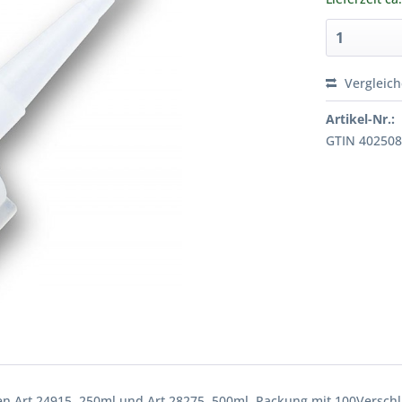
Vergleic
Artikel-Nr.:
GTIN 40250
chen Art.24915, 250ml und Art.28275, 500ml. Packung mit 100Versch