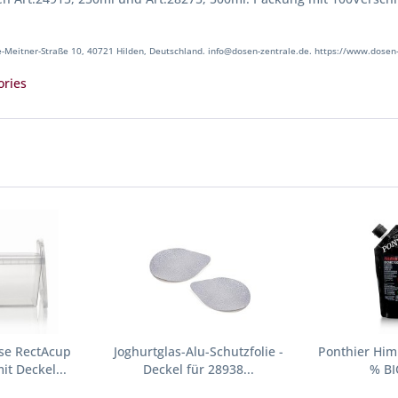
-Meitner-Straße 10, 40721 Hilden, Deutschland. info@dosen-zentrale.de. https://www.dosen-
ories
ose RectAcup
Joghurtglas-Alu-Schutzfolie -
Ponthier Him
it Deckel...
Deckel für 28938...
% BI