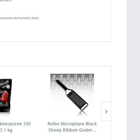
zentrale.de/kontakt.html.
beerpüree 100
Reibe Microplane Black
Pottkorn - 
O 1 kg
Sheep Ribbon Grater...
Popcorn 