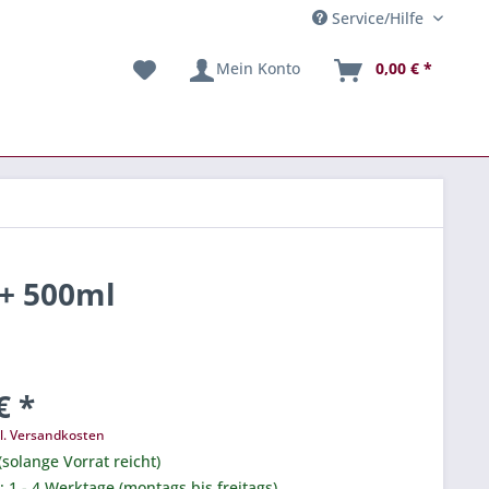
Service/Hilfe
Mein Konto
0,00 € *
 + 500ml
€ *
l. Versandkosten
(solange Vorrat reicht)
.: 1 - 4 Werktage (montags bis freitags).