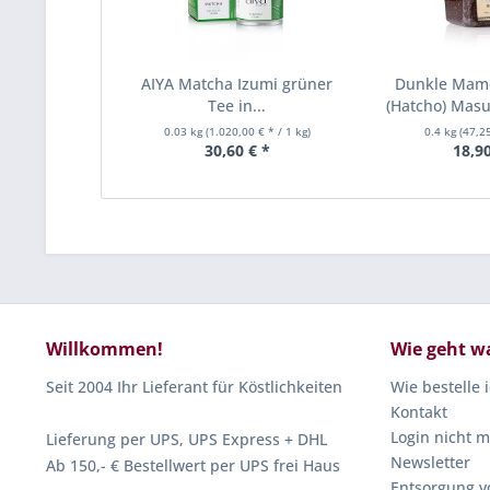
AIYA Matcha Izumi grüner
Dunkle Mam
Tee in...
(Hatcho) Masu
0.03 kg
(1.020,00 € * / 1 kg)
0.4 kg
(47,25
30,60 € *
18,90
Willkommen!
Wie geht w
Seit 2004 Ihr Lieferant für Köstlichkeiten
Wie bestelle 
Kontakt
Login nicht m
Lieferung per UPS, UPS Express + DHL
Newsletter
Ab 150,- € Bestellwert per UPS frei Haus
Entsorgung v