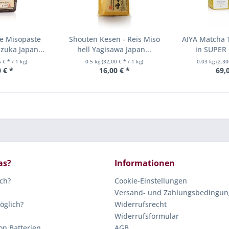
e Misopaste
Shouten Kesen - Reis Miso
AIYA Matcha 
zuka Japan...
hell Yagisawa Japan...
in SUPER 
 € * / 1 kg)
0.5 kg
(32,00 € * / 1 kg)
0.03 kg
(2.30
 € *
16,00 € *
69,
as?
Informationen
ich?
Cookie-Einstellungen
Versand- und Zahlungsbedingu
öglich?
Widerrufsrecht
Widerrufsformular
on Batterien
AGB