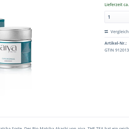
Lieferzeit ca
Vergleic
Artikel-Nr.:
GTIN 91201
tcha Sorte. Der Bio-Matcha Akashi von aiya  THE TEA hat ein reic