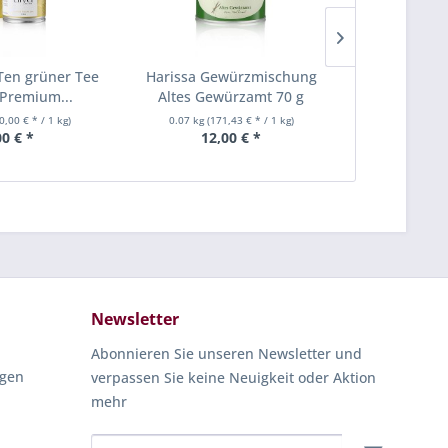
Ten grüner Tee
Harissa Gewürzmischung
Granat
Premium...
Altes Gewürzamt 70 g
(Grenadi
Cht
0,00 € * / 1 kg)
0.07 kg
(171,43 € * / 1 kg)
0.5 Liter
(12
00 € *
12,00 € *
6,
Newsletter
Abonnieren Sie unseren Newsletter und
ngen
verpassen Sie keine Neuigkeit oder Aktion
mehr