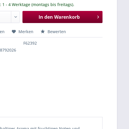
.: 1 - 4 Werktage (montags bis freitags).
In den
Warenkorb
hen
Merken
Bewerten
F62392
38792026
hhaltiges Aroma mit fruchtigen Noten und