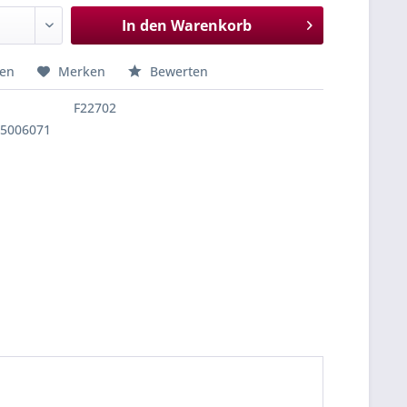
In den
Warenkorb
hen
Merken
Bewerten
F22702
25006071