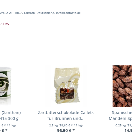
traße 21, 40699 Erkrath, Deutschland. info@contacto.de.
ories
 (Xanthan)
Zartbitterschokolade Callets
Spanische
415 300 g
für Brunnen und...
Mandeln Spi
vo
 € * / 1 kg)
2.5 kg
(38,60 € * / 1 kg)
0.25 kg
(59
 € *
96,50 € *
14,