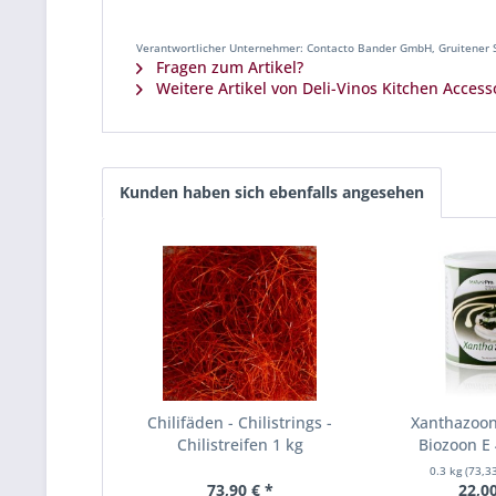
Verantwortlicher Unternehmer: Contacto Bander GmbH, Gruitener S
Fragen zum Artikel?
Weitere Artikel von Deli-Vinos Kitchen Access
Kunden haben sich ebenfalls angesehen
Chilifäden - Chilistrings -
Xanthazoon
Chilistreifen 1 kg
Biozoon E 
0.3 kg
(73,33
73,90 € *
22,00