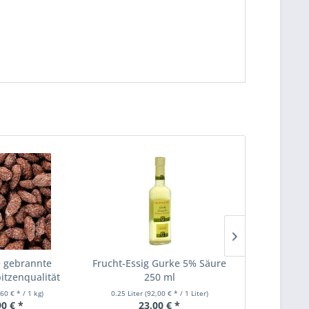
 gebrannte
Frucht-Essig Gurke 5% Säure
Holz-Sp
tzenqualität
250 ml
gefärbtem E
n...
,60 € * / 1 kg)
0.25 Liter
(92,00 € * / 1 Liter)
90 € *
23,00 € *
14