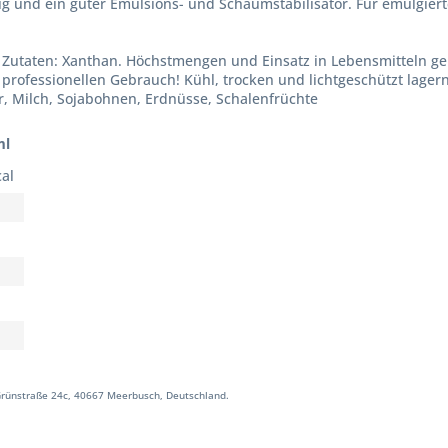
ig und ein guter Emulsions- und Schaumstabilisator. Für emulgiert
l. Zutaten: Xanthan. Höchstmengen und Einsatz in Lebensmitteln 
professionellen Gebrauch! Kühl, trocken und lichtgeschützt lagern
er, Milch, Sojabohnen, Erdnüsse, Schalenfrüchte
ml
cal
rünstraße 24c, 40667 Meerbusch, Deutschland.