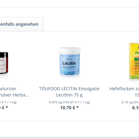
enfalls angesehen
xturizer
TÖUFOOD LËCITIN Emulgator
Hefeflocken 
ulver Herba...
Lecithin 75 g
15
 € * / 1 kg)
0.075 kg
(142,67 € * / 1 kg)
0.15 kg
(54
 € *
10,70 € *
8,1