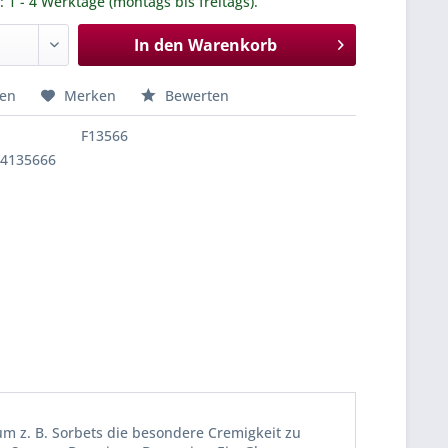
.: 1 - 4 Werktage (montags bis freitags).
In den
Warenkorb
hen
Merken
Bewerten
F13566
84135666
 um z. B. Sorbets die besondere Cremigkeit zu