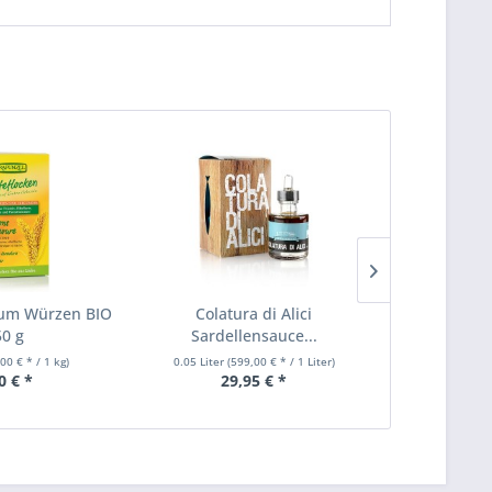
zum Würzen BIO
Colatura di Alici
Muscovado Z
0 g
Sardellensauce...
Rohr
,00 € * / 1 kg)
0.05 Liter
(599,00 € * / 1 Liter)
0.5 kg
(9
0 € *
29,95 € *
4,