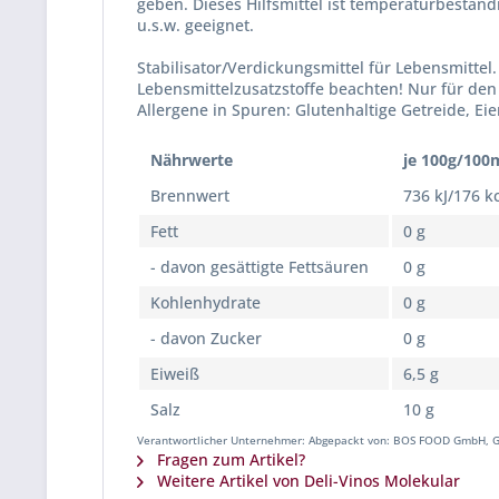
geben. Dieses Hilfsmittel ist temperaturbeständ
u.s.w. geeignet.
Stabilisator/Verdickungsmittel für Lebensmitte
Lebensmittelzusatzstoffe beachten! Nur für den 
Allergene in Spuren: Glutenhaltige Getreide, Ei
Nährwerte
je 100g/100
Brennwert
736 kJ/176 k
Fett
0 g
- davon gesättigte Fettsäuren
0 g
Kohlenhydrate
0 g
- davon Zucker
0 g
Eiweiß
6,5 g
Salz
10 g
Verantwortlicher Unternehmer: Abgepackt von: BOS FOOD GmbH, G
Fragen zum Artikel?
Weitere Artikel von Deli-Vinos Molekular