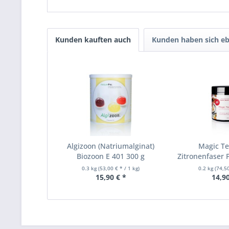
Kunden kauften auch
Kunden haben sich eb
Algizoon (Natriumalginat)
Magic Te
Biozoon E 401 300 g
Zitronenfaser P
0.3 kg
(53,00 € * / 1 kg)
0.2 kg
(74,50
15,90 € *
14,90