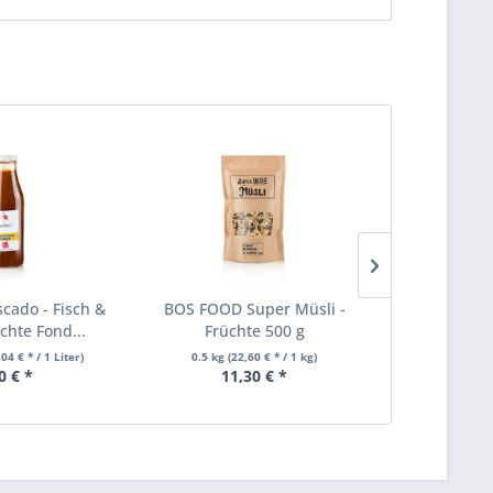
cado - Fisch &
BOS FOOD Super Müsli -
Peeler Spa
chte Fond...
Früchte 500 g
schwarz/s
,04 € * / 1 Liter)
0.5 kg
(22,60 € * / 1 kg)
0 € *
11,30 € *
22