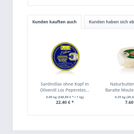
Kunden kauften auch
Kunden haben sich eb
Sardinillas ohne Kopf in
Naturbutte
Olivenöl Los Peperetes...
Baratte Moule
0.09 kg
(248,89 € * / 1 kg)
0.25 kg
(30,4
22,40 € *
7,60