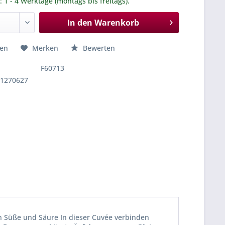
.: 1 - 4 Werktage (montags bis freitags).
In den
Warenkorb
hen
Merken
Bewerten
F60713
41270627
n Süße und Säure In dieser Cuvée verbinden