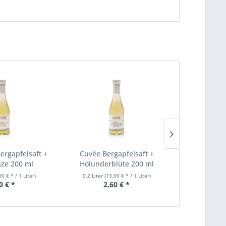
ergapfelsaft +
Cuvée Bergapfelsaft +
Cuvée Be
ze 200 ml
Holunderblüte 200 ml
Johannis
00 € * / 1 Liter)
0.2 Liter
(13,00 € * / 1 Liter)
0.2 Liter
(13
0 € *
2,60 € *
2,