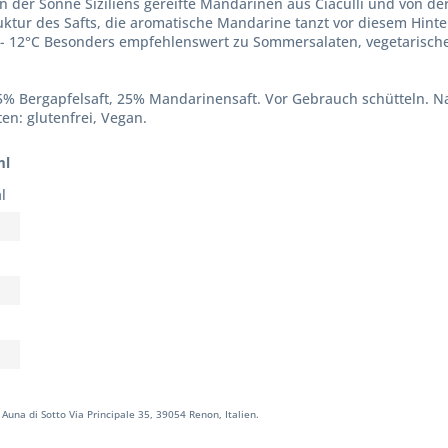
 der Sonne Siziliens gereifte Mandarinen aus Ciaculli und von de
ruktur des Safts, die aromatische Mandarine tanzt vor diesem Hin
 - 12°C Besonders empfehlenswert zu Sommersalaten, vegetarisch
75% Bergapfelsaft, 25% Mandarinensaft. Vor Gebrauch schütteln. 
en: glutenfrei, Vegan.
ml
l
Auna di Sotto Via Principale 35, 39054 Renon, Italien.