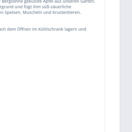
r Bergsonne geküsste Äpfel aus unseren Gärten.
tergrund und fügt ihm süß-säuerliche
en Speisen, Muscheln und Krustentieren,
Nach dem Öffnen im Kühlschrank lagern und