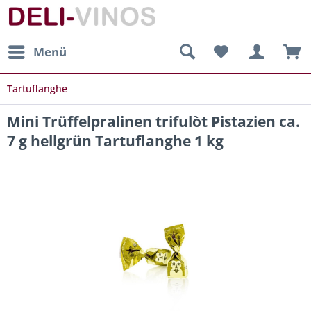
Menü
Tartuflanghe
Mini Trüffelpralinen trifulòt Pistazien ca.
7 g hellgrün Tartuflanghe 1 kg