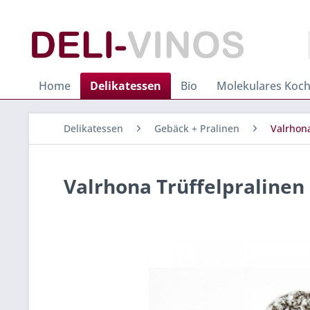
Home
Delikatessen
Bio
Molekulares Koc
Delikatessen
Gebäck + Pralinen
Valrhon
Valrhona Trüffelpralinen 