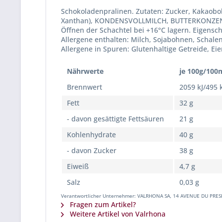
Schokoladenpralinen. Zutaten: Zucker, Kakaobo
Xanthan), KONDENSVOLLMILCH, BUTTERKONZENTRAT,
Öffnen der Schachtel bei +16°C lagern. Eigenscha
Allergene enthalten: Milch, Sojabohnen, Schale
Allergene in Spuren: Glutenhaltige Getreide, Ei
Nährwerte
je 100g/100
Brennwert
2059 kJ/495 
Fett
32 g
- davon gesättigte Fettsäuren
21 g
Kohlenhydrate
40 g
- davon Zucker
38 g
Eiweiß
4,7 g
Salz
0,03 g
Verantwortlicher Unternehmer: VALRHONA SA, 14 AVENUE DU PRES
Fragen zum Artikel?
Weitere Artikel von Valrhona