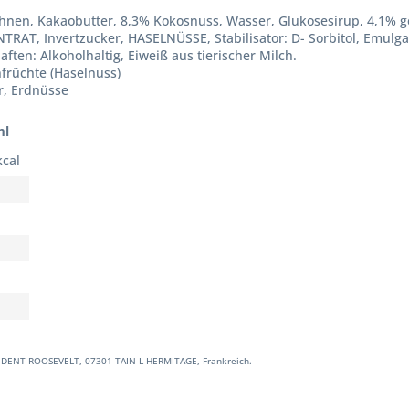
hnen, Kakaobutter, 8,3% Kokosnuss, Wasser, Glukosesirup, 4,1% ge
 Invertzucker, HASELNÜSSE, Stabilisator: D- Sorbitol, Emulgato
ften: Alkoholhaltig, Eiweiß aus tierischer Milch.
nfrüchte (Haselnuss)
er, Erdnüsse
ml
kcal
IDENT ROOSEVELT, 07301 TAIN L HERMITAGE, Frankreich.