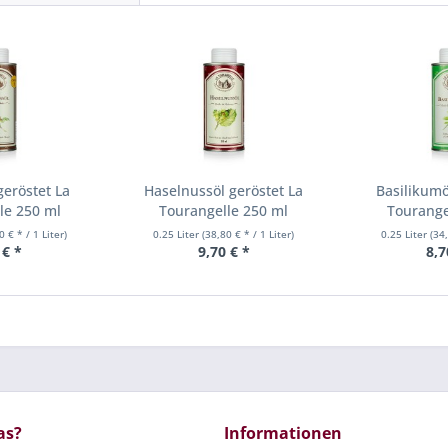
eröstet La
Haselnussöl geröstet La
Basilikumö
le 250 ml
Tourangelle 250 ml
Tourange
0 € * / 1 Liter)
0.25 Liter
(38,80 € * / 1 Liter)
0.25 Liter
(34,
 € *
9,70 € *
8,7
as?
Informationen