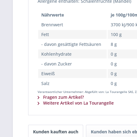
Allergene enthalten: Schalenfrüchte (Mandel)
Nährwerte
je 100g/100
Brennwert
3700 kJ/900 
Fett
100 g
- davon gesättigte Fettsäuren
8 g
Kohlenhydrate
0 g
- davon Zucker
0 g
Eiweiß
0 g
Salz
0 g
Verantwortlicher Unternehmer: Abgefüllt von: La Tourangelle SAS, 
Fragen zum Artikel?
Weitere Artikel von La Tourangelle
Kunden kauften auch
Kunden haben sich eb