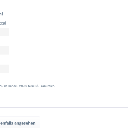
ml
kcal
ZAC de Ronde, 49680 Neuillé, Frankreich.
enfalls angesehen