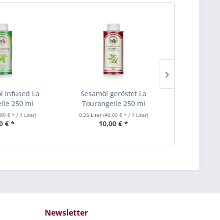
l infused La
Sesamöl geröstet La
Avocadoöl 
lle 250 ml
Tourangelle 250 ml
2
80 € * / 1 Liter)
0.25 Liter
(40,00 € * / 1 Liter)
0.25 Liter
(4
0 € *
10,00 € *
12
Newsletter