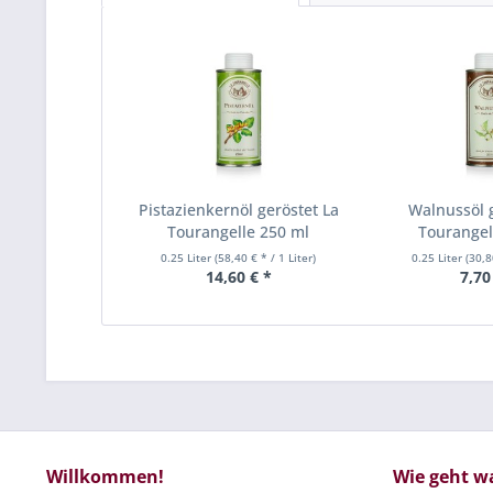
Pistazienkernöl geröstet La
Walnussöl g
Tourangelle 250 ml
Tourangel
0.25 Liter
(58,40 € * / 1 Liter)
0.25 Liter
(30,8
14,60 € *
7,70
Willkommen!
Wie geht w