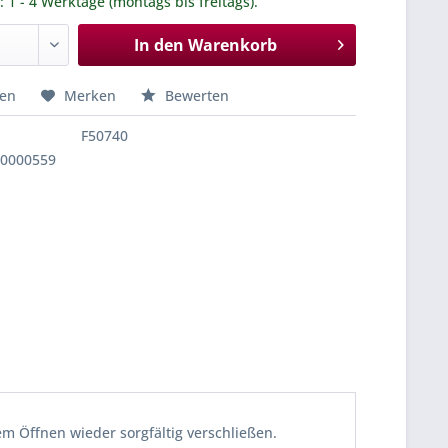
.: 1 - 4 Werktage (montags bis freitags).
In den
Warenkorb
hen
Merken
Bewerten
F50740
70000559
m Öffnen wieder sorgfältig verschließen.