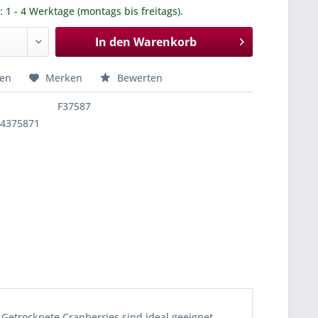
.: 1 - 4 Werktage (montags bis freitags).
In den
Warenkorb
hen
Merken
Bewerten
F37587
84375871
 Getrocknete Cranberries sind ideal geeignet