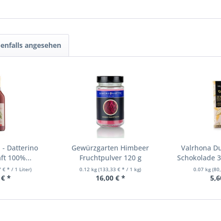
enfalls angesehen
- Datterino
Gewürzgarten Himbeer
Valrhona Du
t 100%...
Fruchtpulver 120 g
Schokolade 3
 € * / 1 Liter)
0.12 kg
(133,33 € * / 1 kg)
0.07 kg
(80
 € *
16,00 € *
5,6