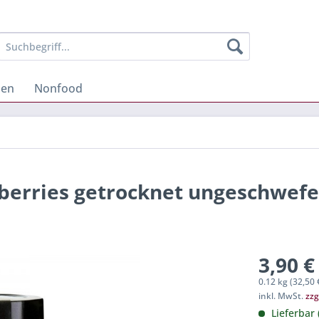
hen
Nonfood
berries getrocknet ungeschwefe
3,90 €
0.12 kg (32,50 
inkl. MwSt.
zzg
Lieferbar 