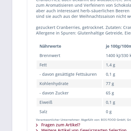
zum Aromatisieren und Verfeinern von Schokola
aber auch interessant herb-säuerlichen Beeren
sind sie auch aus der Weihnachtssaison nicht 
gezuckert Cranberries, getrocknet. Zutaten: Cr
Allergene in Spuren: Glutenhaltige Getreide, Ei
Nährwerte
je 100g/100
Brennwert
1400 kJ/330 
Fett
1,4 g
- davon gesättigte Fettsäuren
0,1 g
Kohlenhydrate
77 g
- davon Zucker
65 g
Eiweiß
0,1 g
Salz
0 g
Verantwortlicher Unternehmer: Abgefüllt von: BOS FOOD GmbH, Gr
Fragen zum Artikel?
Weitere Artikel von Gewürzgarten Selection