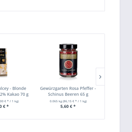
lcey - Blonde
Gewürzgarten Rosa Pfeffer -
Gewürzgart
2% Kakao 70 g
Schinus Beeren 65 g
- Cumi
,00 € * / 1 kg)
0.065 kg
(86,15 € * / 1 kg)
0.09 kg
(4
0 € *
5,60 € *
3,