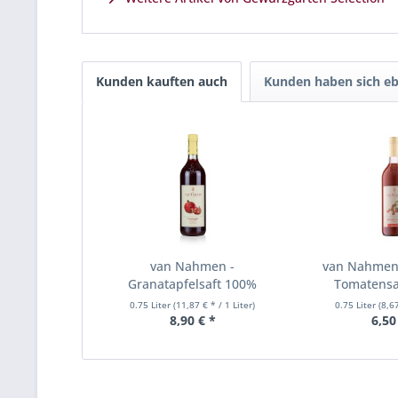
Kunden kauften auch
Kunden haben sich eb
van Nahmen -
van Nahmen 
Granatapfelsaft 100%
Tomatensaf
Direkstaft...
0.75 Liter
(11,87 € * / 1 Liter)
0.75 Liter
(8,67
8,90 € *
6,50