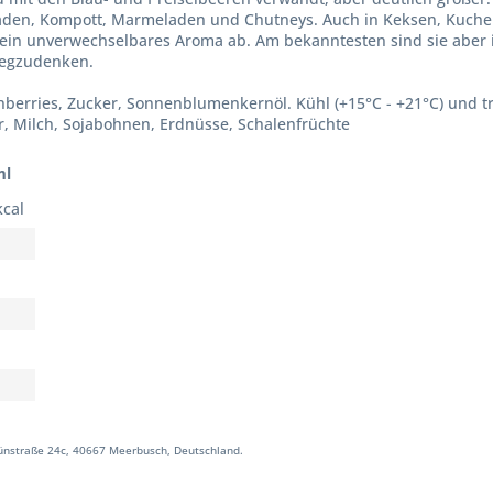
den, Kompott, Marmeladen und Chutneys. Auch in Keksen, Kuchen 
 ein unverwechselbares Aroma ab. Am bekanntesten sind sie aber
wegzudenken.
anberries, Zucker, Sonnenblumenkernöl. Kühl (+15°C - +21°C) und t
er, Milch, Sojabohnen, Erdnüsse, Schalenfrüchte
ml
kcal
ünstraße 24c, 40667 Meerbusch, Deutschland.