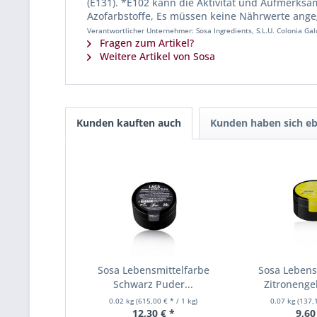
(E131). *E102 kann die Aktivität und Aufmerksa
Azofarbstoffe, Es müssen keine Nährwerte ang
Verantwortlicher Unternehmer: Sosa Ingredients, S.L.U. Colonia Ga
Fragen zum Artikel?
Weitere Artikel von Sosa
Kunden kauften auch
Kunden haben sich eb
Sosa Lebensmittelfarbe
Sosa Lebens
Schwarz Puder...
Zitronengel
0.02 kg
(615,00 € * / 1 kg)
0.07 kg
(137,1
12,30 € *
9,60