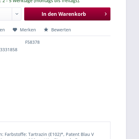
.: 2 - 5 Werktage (montags bis freitags).
In den
Warenkorb
hen
Merken
Bewerten
F58378
33331858
 Farbstoffe: Tartrazin (E102)*, Patent Blau V