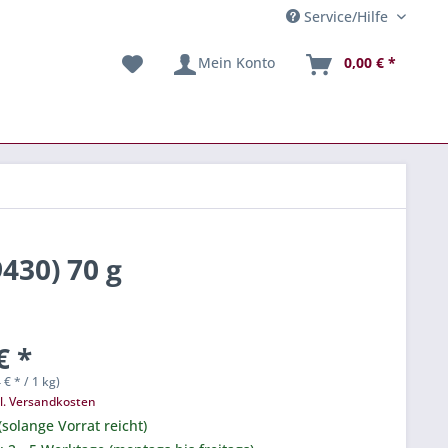
Service/Hilfe
Mein Konto
0,00 € *
430) 70 g
€ *
 € * / 1 kg)
l. Versandkosten
(solange Vorrat reicht)