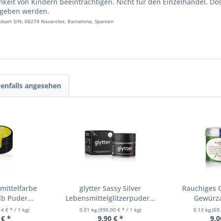
mkeit von Kindern beeinträchtigen. Nicht für den Einzelhandel. Do
egeben werden.
lobart S/N, 08270 Navarcles, Barcelona, Spanien
enfalls angesehen
mittelfarbe
glytter Sassy Silver
Rauchiges C
b Puder...
Lebensmittelglitzerpuder...
Gewürza
4 € * / 1 kg)
0.01 kg
(990,00 € * / 1 kg)
0.13 kg
(69
 € *
9,90 € *
9,0