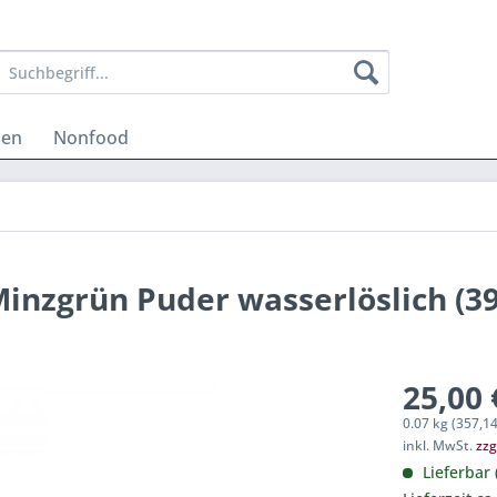
hen
Nonfood
inzgrün Puder wasserlöslich (39
25,00 
0.07 kg (357,14
inkl. MwSt.
zzg
Lieferbar 