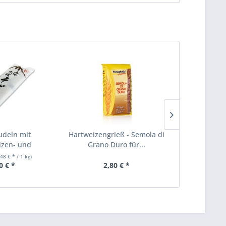
deln mit
Hartweizengrieß - Semola di
Mondamin - 
zen- und
Grano Duro für...
mehl...
,48 € * / 1 kg)
0.4 kg
(10
0 € *
2,80 € *
4,