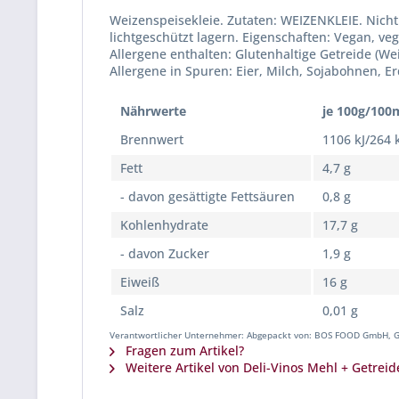
Weizenspeisekleie. Zutaten: WEIZENKLEIE. Nicht
lichtgeschützt lagern. Eigenschaften: Vegan, veg
Allergene enthalten: Glutenhaltige Getreide (We
Allergene in Spuren: Eier, Milch, Sojabohnen, E
Nährwerte
je 100g/100
Brennwert
1106 kJ/264 
Fett
4,7 g
- davon gesättigte Fettsäuren
0,8 g
Kohlenhydrate
17,7 g
- davon Zucker
1,9 g
Eiweiß
16 g
Salz
0,01 g
Verantwortlicher Unternehmer: Abgepackt von: BOS FOOD GmbH, G
Fragen zum Artikel?
Weitere Artikel von Deli-Vinos Mehl + Getreid