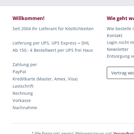
Willkommen!
Wie geht w
Seit 2004 Ihr Lieferant für Köstlichkeiten
Wie bestelle 
Kontakt
Login nicht m
Lieferung per UPS, UPS Express + DHL
Newsletter
Ab 150,- € Bestellwert per UPS frei Haus
Entsorgung v
Zahlung per
PayPal
Vertrag wi
Kreditkarte (Master, Amex, Visa)
Lastschrift
Rechnung
Vorkasse
Nachnahme
* Alle Preise inkl. gesetzl. Mehrwertsteuer zzgl.
Versandkos