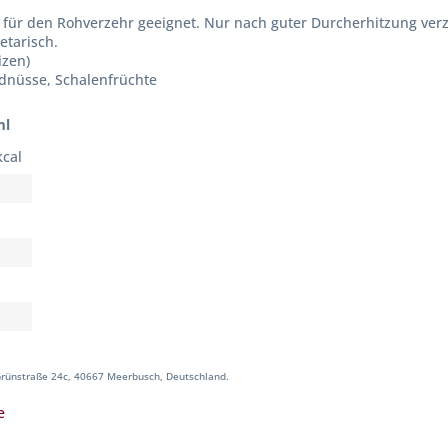
 für den Rohverzehr geeignet. Nur nach guter Durcherhitzung ver
etarisch.
izen)
rdnüsse, Schalenfrüchte
ml
kcal
rünstraße 24c, 40667 Meerbusch, Deutschland.
e