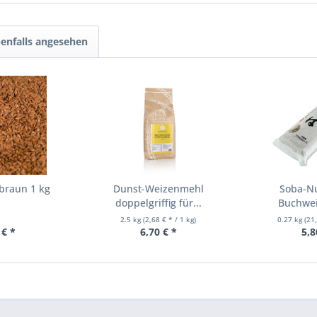
enfalls angesehen
braun 1 kg
Dunst-Weizenmehl
Soba-Nu
doppelgriffig für...
Buchwei
Weizen
2.5 kg
(2,68 € * / 1 kg)
0.27 kg
(21
 € *
6,70 € *
5,8