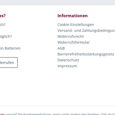
as?
Informationen
ich?
Cookie-Einstellungen
Versand- und Zahlungsbedingu
öglich?
Widerrufsrecht
Widerrufsformular
on Batterien
AGB
Barrierefreiheitsstärkungsgesetz
Datenschutz
derrufen
Impressum
ten
und ggf. Nachnahmegebühren, wenn nicht anders beschrieben. Ggf. durch