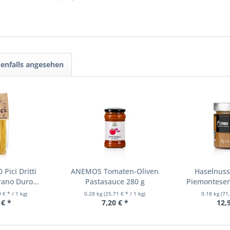
enfalls angesehen
 Pici Dritti
ANEMOS Tomaten-Oliven
Haselnuss
ano Duro...
Pastasauce 280 g
Piemonteser
 € * / 1 kg)
0.28 kg
(25,71 € * / 1 kg)
0.18 kg
(71
 € *
7,20 € *
12,