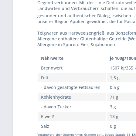
Gegend verbunden. Mit der Linie Dedicato wolle
Landwirten und Verbrauchern schaffen, die auf 
gesunder und authentischer Dialog, zwischen Lan
unserer Region Apulien gewidmet, die für Pasta
Teigwaren aus Hartweeizengrieß, aus Bonzeform
Allergene enthalten: Glutenhaltige Getreide (We
Allergene in Spuren: Eier, Sojabohnen
Nährwerte
je 100g/100
Brennwert
1507 kJ/355 
Fett
1,5 g
- davon gesättigte Fettsäuren
0,5 g
Kohlenhydrate
71 g
- davon Zucker
3 g
Eiweiß
13 g
Salz
0 g
Verantwortlicher Unternehmer: Granoro s.r.l., Strada Statale 98 -KM 