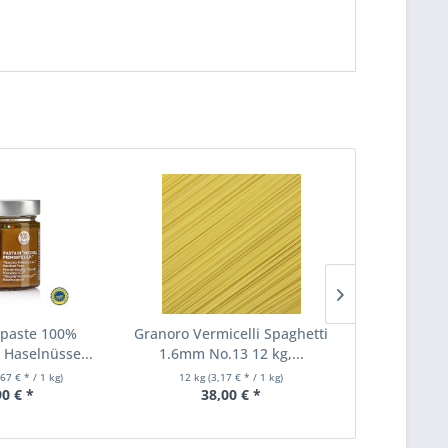
paste 100%
Granoro Vermicelli Spaghetti
Granoro Tag
 Haselnüsse...
1.6mm No.13 12 kg,...
6mm Bandn
,67 € * / 1 kg)
12 kg
(3,17 € * / 1 kg)
0.5 kg
(8
90 € *
38,00 € *
4,