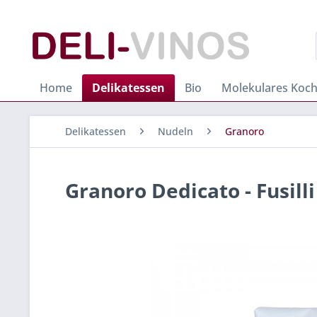
Home
Delikatessen
Bio
Molekulares Koc
Delikatessen
Nudeln
Granoro
Granoro Dedicato - Fusilli