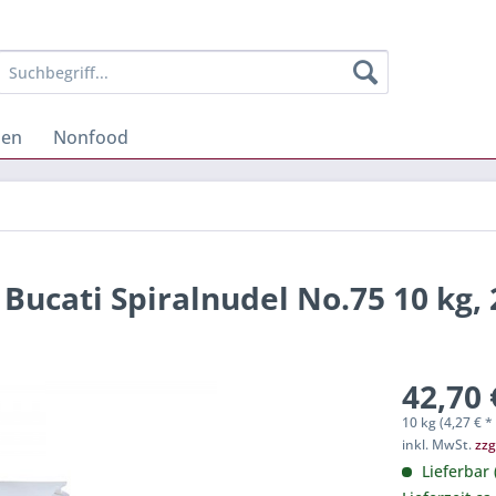
hen
Nonfood
 Bucati Spiralnudel No.75 10 kg, 
42,70 
10 kg (4,27 € * 
inkl. MwSt.
zzg
Lieferbar 