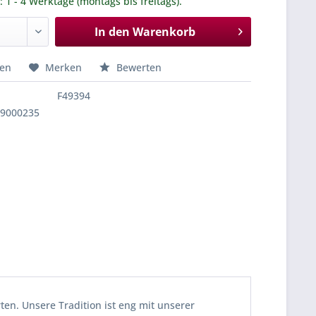
.: 1 - 4 Werktage (montags bis freitags).
In den
Warenkorb
hen
Merken
Bewerten
F49394
29000235
en. Unsere Tradition ist eng mit unserer