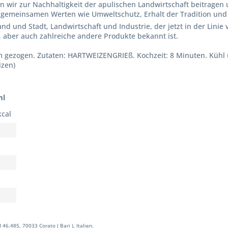
n wir zur Nachhaltigkeit der apulischen Landwirtschaft beitragen
gemeinsamen Werten wie Umweltschutz, Erhalt der Tradition und Un
d und Stadt, Landwirtschaft und Industrie, der jetzt in der Linie v
, aber auch zahlreiche andere Produkte bekannt ist.
 gezogen. Zutaten: HARTWEIZENGRIEß. Kochzeit: 8 Minuten. Kühl 
izen)
ml
kcal
46.485, 70033 Corato ( Bari ), Italien.