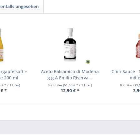
enfalls angesehen
rgapfelsaft +
Aceto Balsamico di Modena
Chili-Sauce -
e 200 ml
g.g.A Emilio Riserva...
mit e
 € * / 1 Liter)
0.25 Liter
(51,60 € * / 1 Liter)
0.2 Liter
(19,
 € *
12,90 € *
3,9