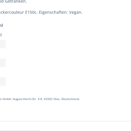
nd Getränken.
ckercouleur E150c. Eigenschaften: Vegan.
ml
l
t GmbH, August-Horch-Str. 4-8, 65582 Diez, Deutschland.