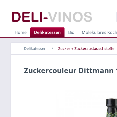
Home
Delikatessen
Bio
Molekulares Koc
Delikatessen
Zucker + Zuckeraustauschstoffe
Zuckercouleur Dittmann 