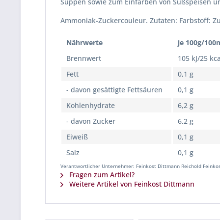
Suppen sowie zum Einfärben von Süßspeisen u
Ammoniak-Zuckercouleur. Zutaten: Farbstoff: Zu
Nährwerte
je 100g/100
Brennwert
105 kJ/25 kca
Fett
0,1 g
- davon gesättigte Fettsäuren
0,1 g
Kohlenhydrate
6,2 g
- davon Zucker
6,2 g
Eiweiß
0,1 g
Salz
0,1 g
Verantwortlicher Unternehmer: Feinkost Dittmann Reichold Feinkos
Fragen zum Artikel?
Weitere Artikel von Feinkost Dittmann