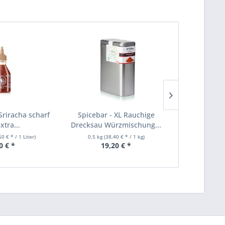
 Sriracha scharf
Spicebar - XL Rauchige
Eing
xtra...
Drecksau Würzmischung...
Wildpreis
50 € * / 1 Liter)
0.5 kg
(38,40 € * / 1 kg)
0.225 kg
(
0 € *
19,20 € *
7,