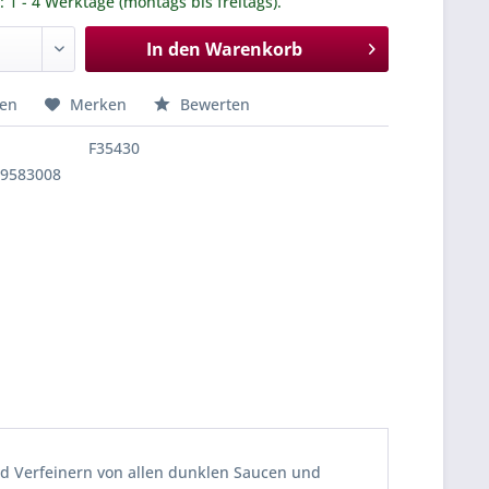
.: 1 - 4 Werktage (montags bis freitags).
In den
Warenkorb
hen
Merken
Bewerten
F35430
39583008
nd Verfeinern von allen dunklen Saucen und