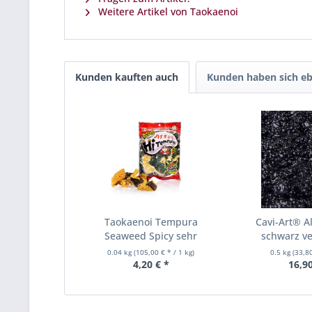
Weitere Artikel von Taokaenoi
Kunden kauften auch
Kunden haben sich eb
Taokaenoi Tempura
Cavi-Art® A
Seaweed Spicy sehr
schwarz v
knusprige...
0.04 kg
(105,00 € * / 1 kg)
0.5 kg
(33,80
4,20 € *
16,90