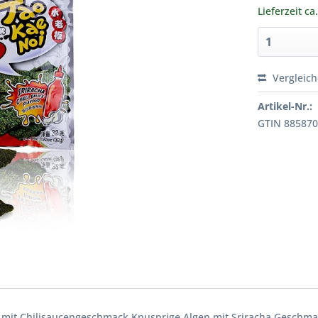
Lieferzeit ca
Vergleic
Artikel-Nr.:
GTIN 88587
 mit Chilisaucengeschmack Knusprige Algen mit Sriracha Geschmac