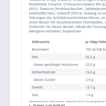
Reiskleieöl, Sriracha- Chilisaucen-Gewürz 8% (
E631], Gewürze [Knoblauchpulver, Zwiebelpulver, 
Farbstoff[E160c], Süßstoff [E951]). Seetang ist
Störungen der Schilddrüsenfunktion führen. Im
einen Beutel mit absorbierenden Chemikalien,
Entfernen Sie diesen Beutel, sobald die Packun
Allergene enthalten: Sojabohnen
Nährwerte
je 100g/100
Brennwert
705 kJ/168 k
Fett
65,2 g
- davon gesättigte Fettsäuren
22,9 g
Kohlenhydrate
16,5 g
- davon Zucker
2,9 g
Eiweiß
13,1 g
Salz
1,4 g
Verantwortlicher Unternehmer: Importiert durch: Vorstengrafdonk 
Fragen zum Artikel?