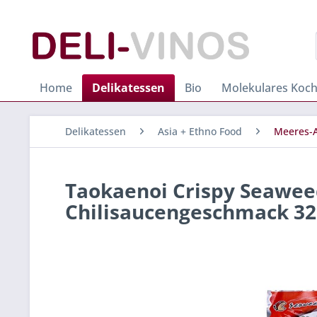
Home
Delikatessen
Bio
Molekulares Koc
Delikatessen
Asia + Ethno Food
Meeres-
Taokaenoi Crispy Seaweed
Chilisaucengeschmack 32