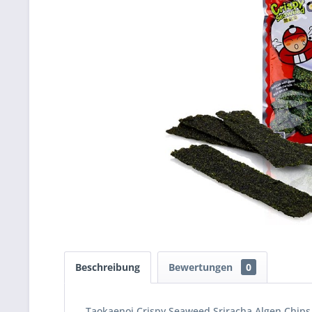
Beschreibung
Bewertungen
0
Taokaenoi Crispy Seaweed Sriracha Algen Chips