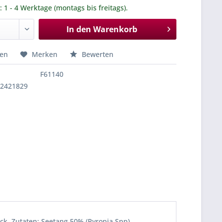
.: 1 - 4 Werktage (montags bis freitags).
In den
Warenkorb
hen
Merken
Bewerten
F61140
02421829
k. Zutaten: Seetang 50% (Pyropia Spp),