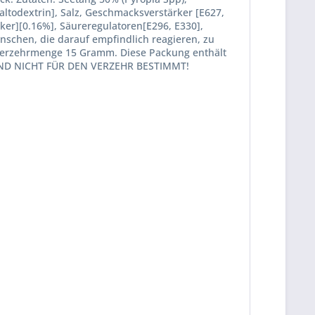
ltodextrin], Salz, Geschmacksverstärker [E627,
cker][0.16%], Säureregulatoren[E296, E330],
enschen, die darauf empfindlich reagieren, zu
e Verzehrmenge 15 Gramm. Diese Packung enthält
 SIND NICHT FÜR DEN VERZEHR BESTIMMT!