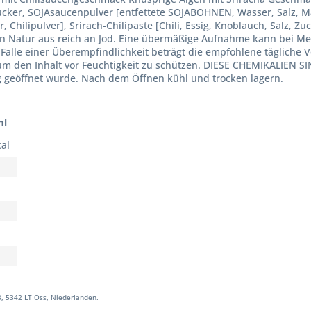
Zucker, SOJAsaucenpulver [entfettete SOJABOHNEN, Wasser, Salz, Ma
Chilipulver], Srirach-Chilipaste [Chili, Essig, Knoblauch, Salz, Zu
 von Natur aus reich an Jod. Eine übermäßige Aufnahme kann bei M
 Falle einer Überempfindlichkeit beträgt die empfohlene täglich
 um den Inhalt vor Feuchtigkeit zu schützen. DIESE CHEMIKALIEN
g geöffnet wurde. Nach dem Öffnen kühl und trocken lagern.
ml
cal
8, 5342 LT Oss, Niederlanden.