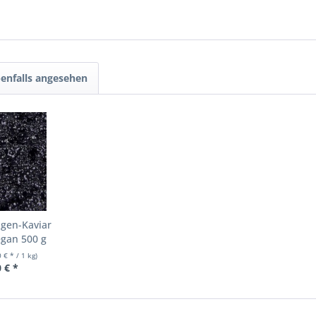
enfalls angesehen
lgen-Kaviar
egan 500 g
 € * / 1 kg)
 € *