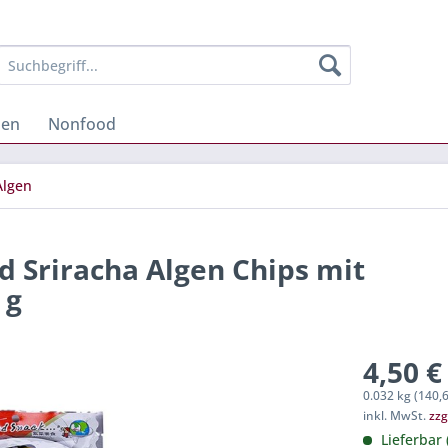
hen
Nonfood
Algen
 Sriracha Algen Chips mit
 g
4,50 €
0.032 kg (140,6
inkl. MwSt.
zzg
Lieferbar 