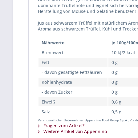
dominante Trüffelnote und eignet sich hervorrag
Herstellung von Mouse und Gelatine benutzen!
Jus aus schwarzem Trüffel mit natürlichem Arom
Aroma aus schwarzem Trüffel. Kühl und Trocken
Nährwerte
je 100g/100
Brennwert
10 kJ/2 kcal
Fett
0 g
- davon gesättigte Fettsäuren
0 g
Kohlenhydrate
0 g
- davon Zucker
0 g
Eiweiß
0,6 g
Salz
0,5 g
Verantwortlicher Unternehmer: Appennino Food Group S.p.A., Via del
Fragen zum Artikel?
Weitere Artikel von Appennino