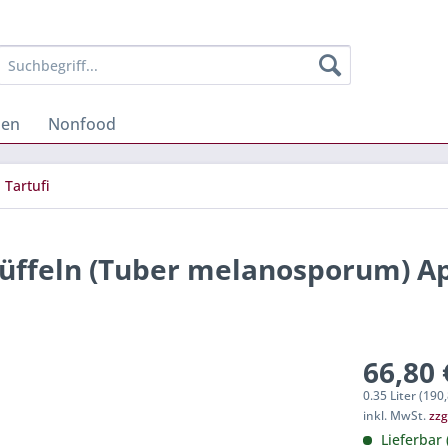
hen
Nonfood
 Tartufi
trüffeln (Tuber melanosporum) 
66,80 
0.35 Liter (190,
inkl. MwSt.
zzg
Lieferbar 