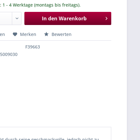
.: 1 - 4 Werktage (montags bis freitags).
In den
Warenkorb
hen
Merken
Bewerten
F39663
55009030
ht durch seine geschmackvolle, jedoch nicht zu