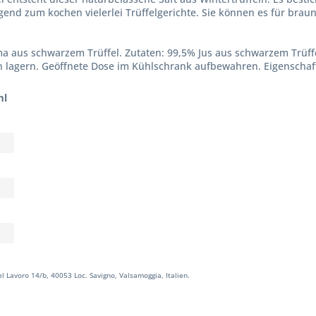
end zum kochen vielerlei Trüffelgerichte. Sie können es für braune
a aus schwarzem Trüffel. Zutaten: 99,5% Jus aus schwarzem Trüffel
 lagern. Geöffnete Dose im Kühlschrank aufbewahren. Eigenschafte
ml
 Lavoro 14/b, 40053 Loc. Savigno, Valsamoggia, Italien.