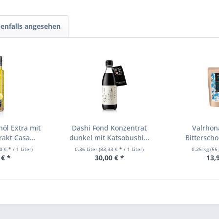
enfalls angesehen
nöl Extra mit
Dashi Fond Konzentrat
Valrhon
akt Casa...
dunkel mit Katsobushi...
Bittersch
Call
0 € * / 1 Liter)
0.36 Liter
(83,33 € * / 1 Liter)
0.25 kg
(55
 € *
30,00 € *
13,