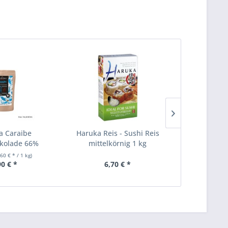
a Caraibe
Haruka Reis - Sushi Reis
Nishiki Yu
okolade 66%
mittelkörnig 1 kg
großk
ets...
,60 € * / 1 kg)
90 € *
6,70 € *
12