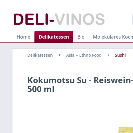
Home
Delikatessen
Bio
Molekulares Koc
Delikatessen
Asia + Ethno Food
Sushi
Kokumotsu Su - Reiswein-
500 ml