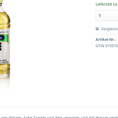
Lieferzeit ca
Vergleic
Artikel-Nr.:
GTIN 07357
l von Weizen, Sake-Trester und Reis vergoren und mit Wasser verd