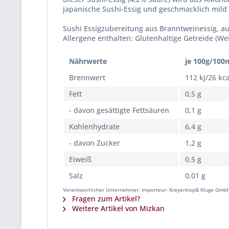
japanische Sushi-Essig und geschmacklich mild u
Sushi Essigzubereitung aus Branntweinessig, au
Allergene enthalten: Glutenhaltige Getreide (We
Nährwerte
je 100g/100
Brennwert
112 kJ/26 kca
Fett
0,5 g
- davon gesättigte Fettsäuren
0,1 g
Kohlenhydrate
6,4 g
- davon Zucker
1,2 g
Eiweiß
0,5 g
Salz
0,01 g
Verantwortlicher Unternehmer: Importeur: Kreyenhop& Kluge GmbH &
Fragen zum Artikel?
Weitere Artikel von Mizkan