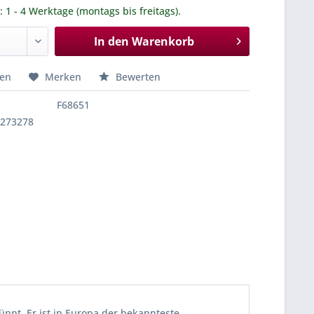
.: 1 - 4 Werktage (montags bis freitags).
In den
Warenkorb
hen
Merken
Bewerten
F68651
5273278
ünnt. Er ist in Europa der bekannteste