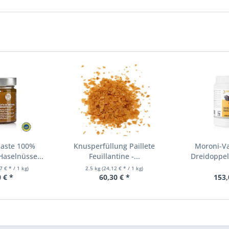
paste 100%
Knusperfüllung Paillete
Moroni-Va
aselnüsse...
Feuillantine -...
Dreidoppel
7 € * / 1 kg)
2.5 kg
(24,12 € * / 1 kg)
 € *
60,30 € *
153,