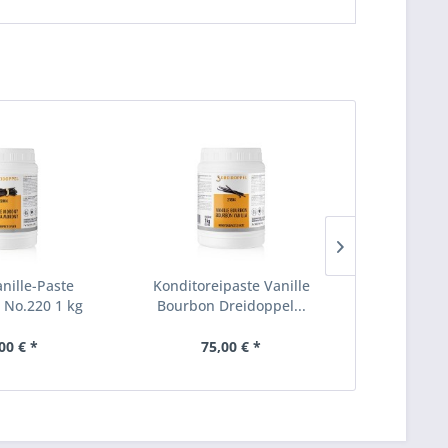
nille-Paste
Konditoreipaste Vanille
Konditoreip
 No.220 1 kg
Bourbon Dreidoppel...
Mandel D
00 € *
75,00 € *
45