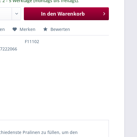
.: 2 - 5 Werktage (montags bis freitags).
In den
Warenkorb
hen
Merken
Bewerten
F11102
17222066
schiedenste Pralinen zu füllen, um den