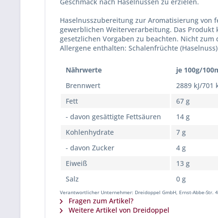
Geschmack nach Haselnüssen zu erzielen.
Haselnusszubereitung zur Aromatisierung von f
gewerblichen Weiterverarbeitung. Das Produkt 
gesetzlichen Vorgaben zu beachten. Nicht zum di
Allergene enthalten: Schalenfrüchte (Haselnuss)
Nährwerte
je 100g/100
Brennwert
2889 kJ/701 
Fett
67 g
- davon gesättigte Fettsäuren
14 g
Kohlenhydrate
7 g
- davon Zucker
4 g
Eiweiß
13 g
Salz
0 g
Verantwortlicher Unternehmer: Dreidoppel GmbH, Ernst-Abbe-Str. 4
Fragen zum Artikel?
Weitere Artikel von Dreidoppel