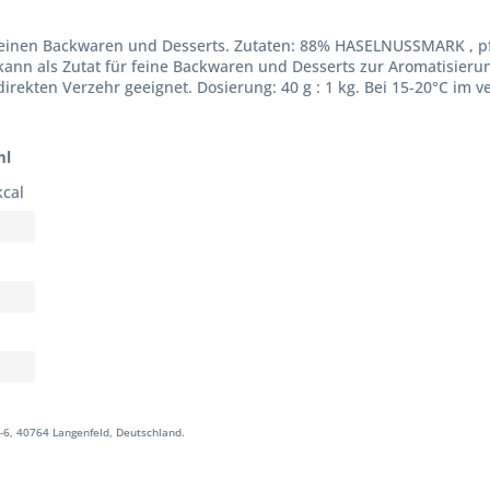
einen Backwaren und Desserts. Zutaten: 88% HASELNUSSMARK , pfla
kann als Zutat für feine Backwaren und Desserts zur Aromatisieru
rekten Verzehr geeignet. Dosierung: 40 g : 1 kg. Bei 15-20°C im v
ml
kcal
-6, 40764 Langenfeld, Deutschland.