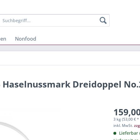
hen
Nonfood
% Haselnussmark Dreidoppel No.
159,00
3 kg (53,00 € * 
inkl. MwSt.
zzg
Lieferbar 