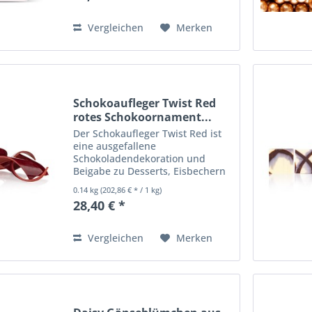
VOLLMICHPULVER, natürliches
Vanillearoma. Kühl (12-20°C),...
Vergleichen
Merken
Schokoaufleger Twist Red
rotes Schokoornament...
Der Schokaufleger Twist Red ist
eine ausgefallene
Schokoladendekoration und
Beigabe zu Desserts, Eisbechern
und den verschiedensten
0.14 kg
(202,86 € * / 1 kg)
Patisserie-Kreationen. Ein in sich
28,40 € *
gedrehter Aufleger komplett aus
roter Couverture. Das Besondere
wird...
Vergleichen
Merken