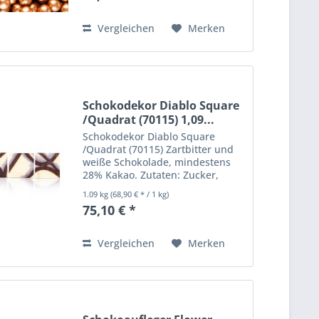
Herstellung der bronze gefärbten
Miniperlen ist...
Vergleichen
Merken
Schokodekor Diablo Square
/Quadrat (70115) 1,09...
Schokodekor Diablo Square
/Quadrat (70115) Zartbitter und
weiße Schokolade, mindestens
28% Kakao. Zutaten: Zucker,
Kakaobutter, VOLLMILCHPULVER,
1.09 kg
(68,90 € * / 1 kg)
Kakaomasse, LACTOSE,
75,10 € *
Emulgator: SOJALECITHIN,
BUTTERFETT, natürliches
Vanillearoma....
Vergleichen
Merken