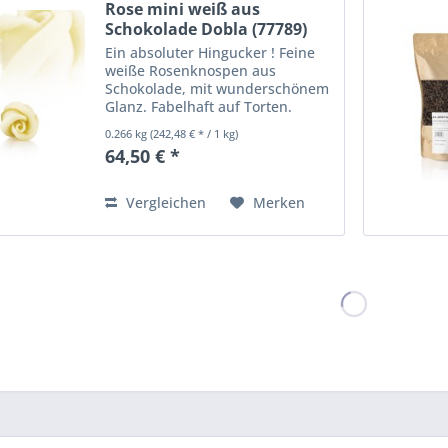
Rose mini weiß aus
Schokolade Dobla (77789)
266...
Ein absoluter Hingucker ! Feine
weiße Rosenknospen aus
Schokolade, mit wunderschönem
Glanz. Fabelhaft auf Torten.
H=+/-30mm, Durchmesser etwa
0.266 kg
(242,48 € * / 1 kg)
45mm Gefärbte Zuckerware auf
64,50 € *
Kakaobutterbasis. Zutaten:
Glukosesirup, Zucker,
Kakaobutter,...
Vergleichen
Merken