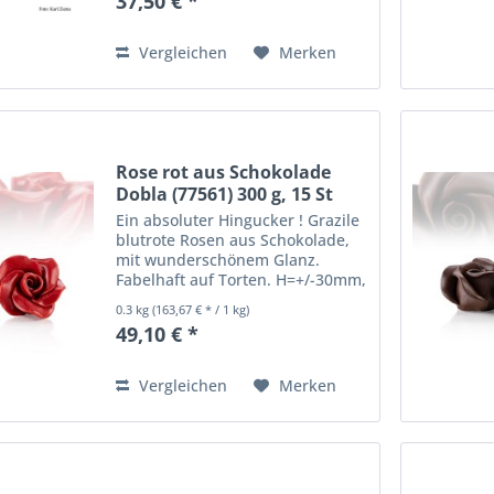
37,50 € *
Emulgator: SOJALECITHINE E322,
natürliches Vanillearoma.
Allergene enthalten: Milch,...
Vergleichen
Merken
Rose rot aus Schokolade
Dobla (77561) 300 g, 15 St
Ein absoluter Hingucker ! Grazile
blutrote Rosen aus Schokolade,
mit wunderschönem Glanz.
Fabelhaft auf Torten. H=+/-30mm,
Durchmesser etwa 45mm
0.3 kg
(163,67 € * / 1 kg)
Gefärbte Zuckerware auf
49,10 € *
Kakaobutterbasis. Zutaten:
Glukosesirup, Zucker,
Kakaobutter,...
Vergleichen
Merken