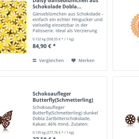
Daisy Gänseblümchen aus
Schokolade Dobla...
Gänseblümchen aus Schokolade -
einfach ein echter Hingucker und
vielseitig einsetzbar in der
Patisserie. Ideal als Verzierung
auf Kuchen, Torten, Desserts,
0.152 kg
(558,55 € * / 1 kg)
Cremes, Cupcakes und auch auf
84,90 € *
einer leckeren Kugel Eis. Die
Gänseblümchen sind...
Vergleichen
Merken
Schokoaufleger
Butterfly(Schmetterling)
dunkel...
Schokoaufleger
Butterfly(Schmetterling) dunkel
Dobla Zartbitterschokolade,
Kakao: 46% mind. Zutaten:
Kakaomasse, Zucker,
0.135 kg
(277,78 € * / 1 kg)
Kakaobutter, BUTTERFETT,