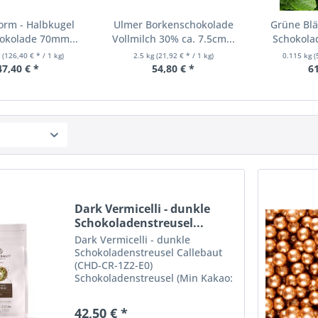
orm - Halbkugel
Ulmer Borkenschokolade
Grüne Blät
okolade 70mm...
Vollmilch 30% ca. 7.5cm...
Schokolad
g
(126,40 € * / 1 kg)
2.5 kg
(21,92 € * / 1 kg)
0.115 kg
(
47,40 € *
54,80 € *
61
Dark Vermicelli - dunkle
Schokoladenstreusel...
Dark Vermicelli - dunkle
Schokoladenstreusel Callebaut
(CHD-CR-1Z2-E0)
Schokoladenstreusel (Min Kakao:
43,1%). Zutaten: Zucker,
Kakaomasse, MILCHFETT,
42,50 € *
Kakaopulver stark entölt,