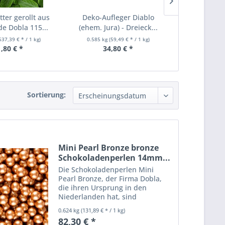
ter gerollt aus
Deko-Aufleger Diablo
Ulmer Bork
e Dobla 115...
(ehem. Jura) - Dreieck...
Zartbitter 5
537,39 € * / 1 kg)
0.585 kg
(59,49 € * / 1 kg)
2.5 kg
(21
,80 € *
34,80 € *
54,
Sortierung:
Mini Pearl Bronze bronze
Schokoladenperlen 14mm...
Die Schokoladenperlen Mini
Pearl Bronze, der Firma Dobla,
die ihren Ursprung in den
Niederlanden hat, sind
Miniperlen die einen
0.624 kg
(131,89 € * / 1 kg)
Durchmesser von ca. 14mm
82,30 € *
haben. Die Grundlage für die