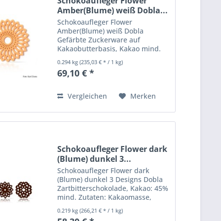
Schokoaufleger Flower
Amber(Blume) weiß Dobla...
Schokoaufleger Flower
Amber(Blume) weiß Dobla
Gefärbte Zuckerware auf
Kakaobutterbasis, Kakao mind.
25 %. Zutaten: Zucker,
0.294 kg
(235,03 € * / 1 kg)
Kakaobutter, VOLLMILCHPULVER,
69,10 € *
LAKTOSE, MAGERMILCHPULVER,
Kakaomasse, Emulgator:
SOJALECITHIN E322,
Vergleichen
Merken
BUTTERFETT,...
Schokoaufleger Flower dark
(Blume) dunkel 3...
Schokoaufleger Flower dark
(Blume) dunkel 3 Designs Dobla
Zartbitterschokolade, Kakao: 45%
mind. Zutaten: Kakaomasse,
Zucker, Kakaobutter,
0.219 kg
(266,21 € * / 1 kg)
BUTTERFETT, Emulgator: