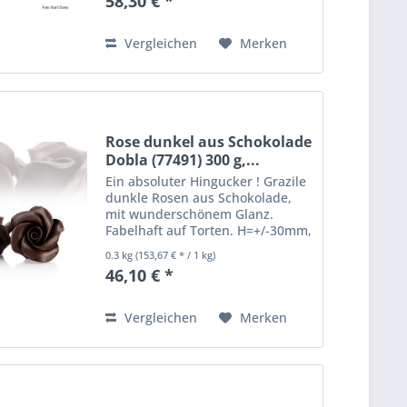
58,30 € *
SOJALECITHINE E322, natürliches
Vanillearoma. Allergene
enthalten: Milch,...
Vergleichen
Merken
Rose dunkel aus Schokolade
Dobla (77491) 300 g,...
Ein absoluter Hingucker ! Grazile
dunkle Rosen aus Schokolade,
mit wunderschönem Glanz.
Fabelhaft auf Torten. H=+/-30mm,
Durchmesser etwa 45mm
0.3 kg
(153,67 € * / 1 kg)
Gefärbte Zuckerware auf
46,10 € *
Kakaobutterbasis, mindestens
28% Kakao. Zutaten:
Glukosesirup,...
Vergleichen
Merken