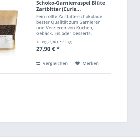
Schoko-Garnierraspel Blüte
Zartbitter (Curls...
Fein rollte Zartbitterschokolade
bester Qualität zum Garnieren
und Verzieren von Kuchen,
Gebäck, Eis oder Desserts.
Gerollte Schokoladenraspel
1.1 kg
(25,36 € * / 1 kg)
dunkel, mindestens 50%
27,90 € *
Kakaoanteil. Zutaten:
Kakaomasse, Zucker,
Kakaobutter, BUTTERÖL...
Vergleichen
Merken