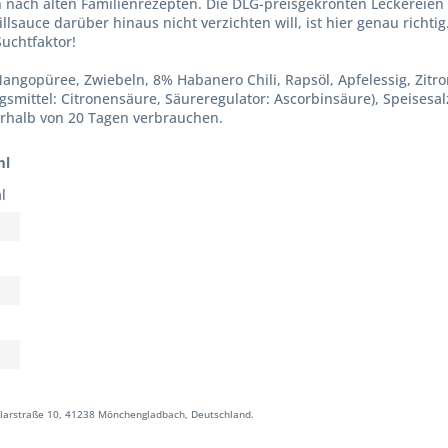
n nach alten Familienrezepten. Die DLG-preisgekrönten Leckereie
illsauce darüber hinaus nicht verzichten will, ist hier genau rich
Suchtfaktor!
ngopüree, Zwiebeln, 8% Habanero Chili, Rapsöl, Apfelessig, Zitr
ngsmittel: Citronensäure, Säureregulator: Ascorbinsäure), Speises
rhalb von 20 Tagen verbrauchen.
ml
l
larstraße 10, 41238 Mönchengladbach, Deutschland.