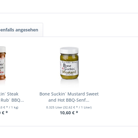
enfalls angesehen
in´ Steak
Bone Suckin´ Mustard Sweet
Rub´ BBQ...
and Hot BBQ-Senf...
63 € * / 1 kg)
0.325 Liter
(32,62 € * / 1 Liter)
 € *
10,60 € *