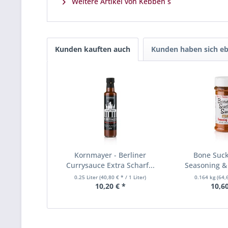
Weitere Artikel von Kebben´s
Kunden kauften auch
Kunden haben sich eb
Kornmayer - Berliner
Bone Suck
Currysauce Extra Scharf...
Seasoning & 
0.25 Liter
(40,80 € * / 1 Liter)
0.164 kg
(64,
10,20 € *
10,60