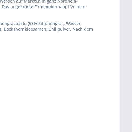
n werden auf Märkten in ganz Nordhein-
tig. Das ungekrönte Firmenoberhaupt Wilhelm
onengraspaste (53% Zitronengras, Wasser,
alz, Bockshornkleesamen, Chilipulver. Nach dem