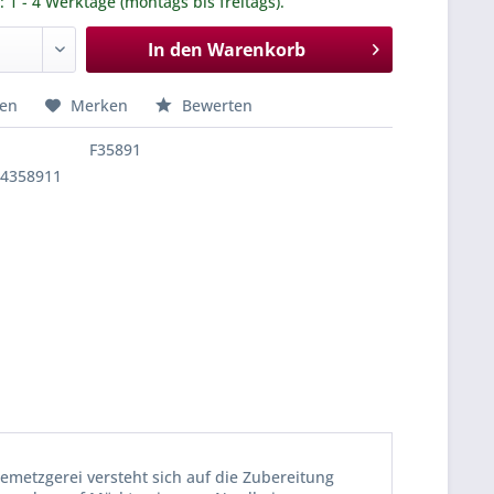
.: 1 - 4 Werktage (montags bis freitags).
In den
Warenkorb
hen
Merken
Bewerten
F35891
84358911
emetzgerei versteht sich auf die Zubereitung