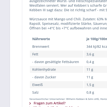
ausgezeichneter Wurst- und Fleischspezialitäte
Westfalen serviert. Wer auf Kebben´s scharfe Gr
Kebben III sagt dazu: Die ist richtig scharf - mit 
Würzsauce mit Mango und Chili. Zutaten: 63% Ma
Rapsöl, Speisesalz, modifizierte Stärke, Säueru
Öffnen bei +4°C bis +7°C aufbewahren und inne
Nährwerte
je 100g/100
Brennwert
344 kJ/82 kca
Fett
3,6 g
- davon gesättigte Fettsäuren
0,4 g
Kohlenhydrate
11 g
- davon Zucker
11 g
Eiweiß
1,5 g
Salz
0,8 g
Verantwortlicher Unternehmer: Wilhelm Kebben & Sohn oHG, Hontz
Fragen zum Artikel?