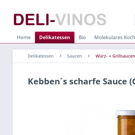
Home
Delikatessen
Bio
Molekulares Koc
Delikatessen
Saucen
Würz- + Grillsauce
Kebben´s scharfe Sauce (G