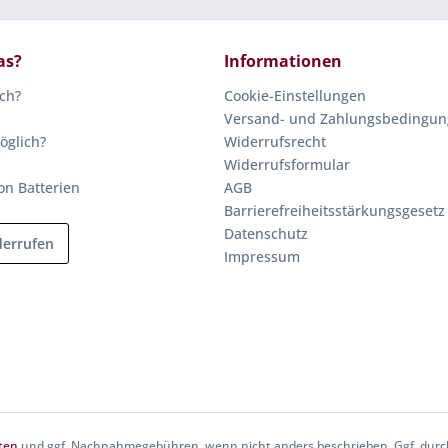
as?
Informationen
ich?
Cookie-Einstellungen
Versand- und Zahlungsbedingu
öglich?
Widerrufsrecht
Widerrufsformular
on Batterien
AGB
Barrierefreiheitsstärkungsgesetz
Datenschutz
derrufen
Impressum
ten
und ggf. Nachnahmegebühren, wenn nicht anders beschrieben. Ggf. durch