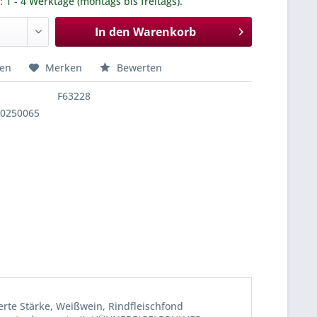
.: 1 - 4 Werktage (montags bis freitags).
In den
Warenkorb
hen
Merken
Bewerten
F63228
00250065
erte Stärke, Weißwein, Rindfleischfond