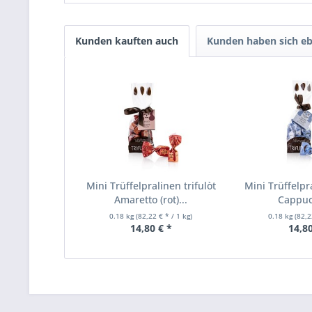
Kunden kauften auch
Kunden haben sich eb
Mini Trüffelpralinen trifulòt
Mini Trüffelpra
Amaretto (rot)...
Cappucc
0.18 kg
(82,22 € * / 1 kg)
0.18 kg
(82,2
14,80 € *
14,80