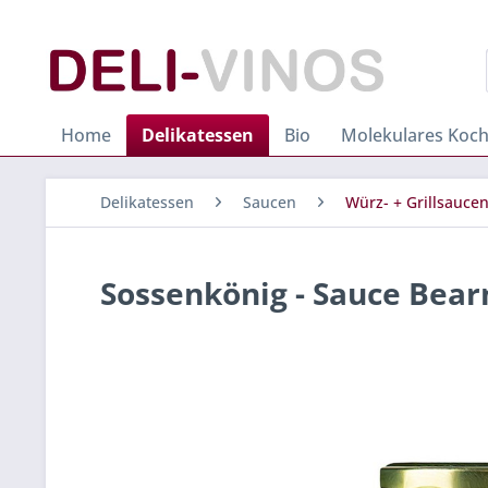
Home
Delikatessen
Bio
Molekulares Koc
Delikatessen
Saucen
Würz- + Grillsauce
Sossenkönig - Sauce Bear