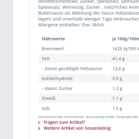
(Rindfleischextrakt, Zucker, Speisesalz, Gemü
Speisesalz, Weinessig, Zucker , natürliches Aro
Buttersauce als Ableitung der Sauce Hollandais
lagern und innerhalb weniger Tage verbrauchen.
Allergene enthalten: Eier, Milch
Nährwerte
je 100g/100
Brennwert
1625 kJ/395 
Fett
41,4 g
- davon gesättigte Fettsäuren
12,6 g
Kohlenhydrate
3,9 g
- davon Zucker
1,2 g
Eiweiß
1,1 g
Salz
1,5 g
Verantwortlicher Unternehmer: Sossenkönig GmbH, Felsbergstraße 
Fragen zum Artikel?
Weitere Artikel von Sossenkönig