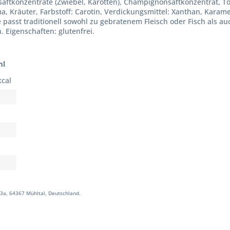
sesaftkonzentrate (Zwiebel, Karotten), Champignonsaftkonzentrat
ma, Kräuter, Farbstoff: Carotin, Verdickungsmittel: Xanthan, Kara
e passt traditionell sowohl zu gebratenem Fleisch oder Fisch als 
 Eigenschaften: glutenfrei.
ml
kcal
3a, 64367 Mühltal, Deutschland.