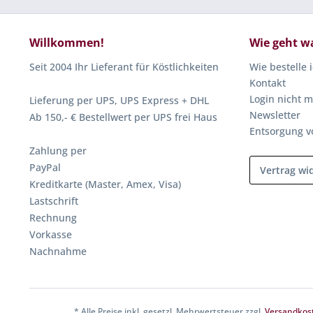
Willkommen!
Wie geht w
Seit 2004 Ihr Lieferant für Köstlichkeiten
Wie bestelle 
Kontakt
Login nicht m
Lieferung per UPS, UPS Express + DHL
Newsletter
Ab 150,- € Bestellwert per UPS frei Haus
Entsorgung v
Zahlung per
PayPal
Vertrag wi
Kreditkarte (Master, Amex, Visa)
Lastschrift
Rechnung
Vorkasse
Nachnahme
* Alle Preise inkl. gesetzl. Mehrwertsteuer zzgl.
Versandkos