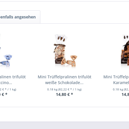
enfalls angesehen
linen trifulòt
Mini Trüffelpralinen trifulòt
Mini Trüffelp
ino...
weiße Schokolade...
Karamell
2 € * / 1 kg)
0.18 kg
(82,22 € * / 1 kg)
0.18 kg
(82
 € *
14,80 € *
14,