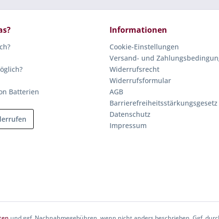
as?
Informationen
ich?
Cookie-Einstellungen
Versand- und Zahlungsbedingu
öglich?
Widerrufsrecht
Widerrufsformular
on Batterien
AGB
Barrierefreiheitsstärkungsgesetz
Datenschutz
derrufen
Impressum
ten
und ggf. Nachnahmegebühren, wenn nicht anders beschrieben. Ggf. durch