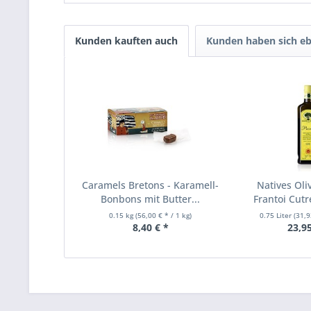
Kunden kauften auch
Kunden haben sich eb
Caramels Bretons - Karamell-
Natives Oli
Bonbons mit Butter...
Frantoi Cutr
0.15 kg
(56,00 € * / 1 kg)
0.75 Liter
(31,9
8,40 € *
23,95