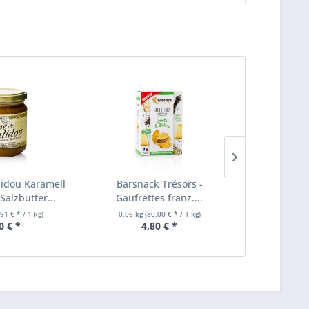
idou Karamell
Barsnack Trésors -
Italienis
Salzbutter...
Gaufrettes franz....
Arachidi
,91 € * / 1 kg)
0.06 kg
(80,00 € * / 1 kg)
0.18 kg
(2
0 € *
4,80 € *
3,