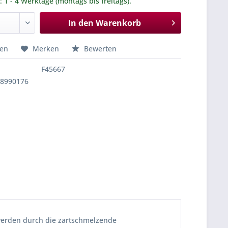
.: 1 - 4 Werktage (montags bis freitags).
In den
Warenkorb
hen
Merken
Bewerten
F45667
68990176
werden durch die zartschmelzende