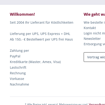
Willkommen!
Wie geht w
Seit 2004 Ihr Lieferant für Köstlichkeiten
Wie bestelle 
Kontakt
Login nicht m
Lieferung per UPS, UPS Express + DHL
Newsletter
Ab 150,- € Bestellwert per UPS frei Haus
Entsorgung v
Zahlung per
PayPal
Vertrag wi
Kreditkarte (Master, Amex, Visa)
Lastschrift
Rechnung
Vorkasse
Nachnahme
* Alle Preise inkl. gesetzl. Mehrwertsteuer zzgl.
Versandkos