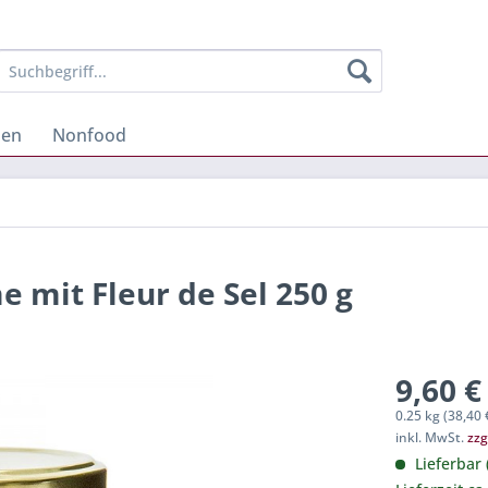
hen
Nonfood
e mit Fleur de Sel 250 g
9,60 €
0.25 kg (38,40 
inkl. MwSt.
zzg
Lieferbar 