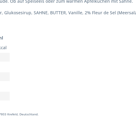
ude. Ob auf Speiseeis oder zum warmen Apfelkuchen mit Sahne.
r, Glukosesirup, SAHNE, BUTTER, Vanille, 2% Fleur de Sel (Meersal
ml
kcal
7803 Krefeld, Deutschland.