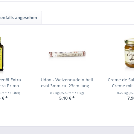
enfalls angesehen
venöl Extra
Udon - Weizennudeln hell
Creme de Sal
era Primo...
oval 3mm ca. 23cm lang...
Creme mit 
3 € * / 1 Liter)
0.2 kg
(25,50 € * / 1 kg)
0.22 kg
(35
 € *
5,10 € *
7,9