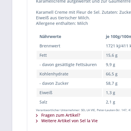
Karamellcreme aufgewertet und zur Gaumenfre
Karamell Creme mit Fleur de Sel. Zutaten: Zucke
Eiweiß aus tierischer Milch.
Allergene enthalten: Milch
Nährwerte
je 100g/100
Brennwert
1721 kJ/411 
Fett
15,6 g
- davon gesättigte Fettsäuren
9,9 g
Kohlenhydrate
66,5 g
- davon Zucker
58,7 g
Eiweiß
1,3 g
Salz
2,1 g
Verantwortlicher Unternehmer: SEL LA VIE, Peter-Lauten-Str. 147, 4
Fragen zum Artikel?
Weitere Artikel von Sel la Vie