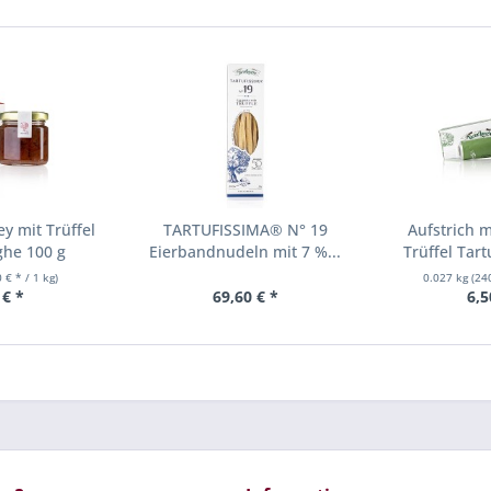
y mit Trüffel
TARTUFISSIMA® N° 19
Aufstrich 
ghe 100 g
Eierbandnudeln mit 7 %...
Trüffel Tar
 € * / 1 kg)
0.027 kg
(24
 € *
69,60 € *
6,5