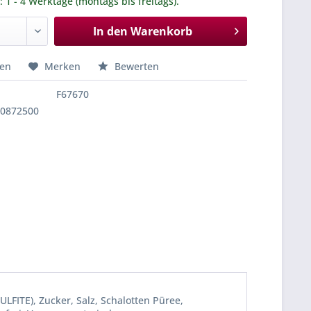
.: 1 - 4 Werktage (montags bis freitags).
In den
Warenkorb
hen
Merken
Bewerten
F67670
90872500
FITE), Zucker, Salz, Schalotten Püree,