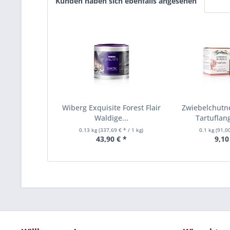
Kunden haben sich ebenfalls angesehen
Wiberg Exquisite Forest Flair
Zwiebelchutne
Waldige...
Tartuflan
0.13 kg
(337,69 € * / 1 kg)
0.1 kg
(91,00
43,90 € *
9,10