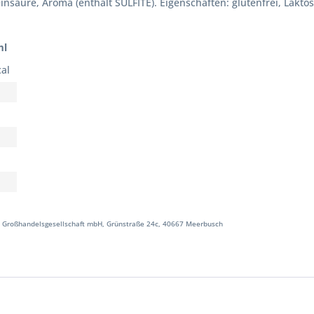
nsäure, Aroma (enthält SULFITE). Eigenschaften: glutenfrei, Laktos
ml
cal
 Großhandelsgesellschaft mbH, Grünstraße 24c, 40667 Meerbusch