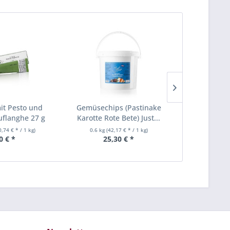
mit Pesto und
Gemüsechips (Pastinake
Kirschblüte
tuflanghe 27 g
Karotte Rote Bete) Just...
Shinshu S
0,74 € * / 1 kg)
0.6 kg
(42,17 € * / 1 kg)
0.2 Liter
(79
0 € *
25,30 € *
15