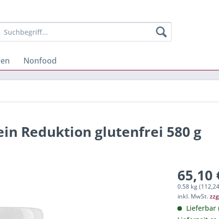
hen
Nonfood
n Reduktion glutenfrei 580 g
65,10 
0.58 kg (112,24
inkl. MwSt.
zzg
Lieferbar 