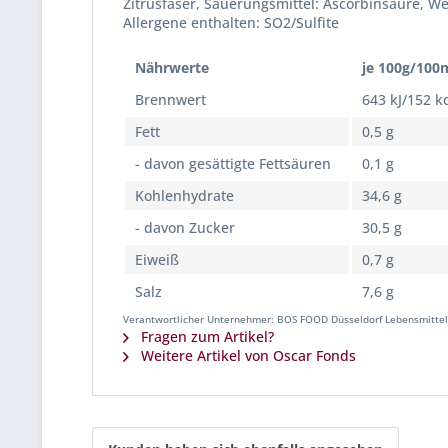
Zitrusfaser, Säuerungsmittel: Ascorbinsäure, Wei
Allergene enthalten: SO2/Sulfite
Nährwerte
je 100g/100
Brennwert
643 kJ/152 k
Fett
0,5 g
- davon gesättigte Fettsäuren
0,1 g
Kohlenhydrate
34,6 g
- davon Zucker
30,5 g
Eiweiß
0,7 g
Salz
7,6 g
Verantwortlicher Unternehmer: BOS FOOD Düsseldorf Lebensmittel
Fragen zum Artikel?
Weitere Artikel von Oscar Fonds