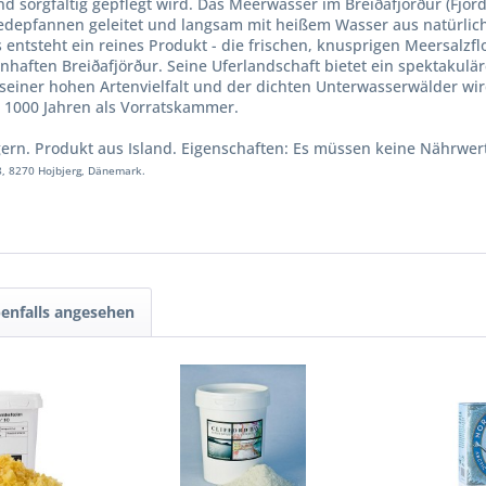
sorgfältig gepflegt wird. Das Meerwasser im Breiðafjörður (Fjord
Siedepfannen geleitet und langsam mit heißem Wasser aus natürliche
 entsteht ein reines Produkt - die frischen, knusprigen Meersalzfl
enhaften Breiðafjörður. Seine Uferlandschaft bietet ein spektakul
einer hohen Artenvielfalt und der dichten Unterwasserwälder wird
t 1000 Jahren als Vorratskammer.
agern. Produkt aus Island. Eigenschaften: Es müssen keine Nährw
8, 8270 Hojbjerg, Dänemark.
enfalls angesehen