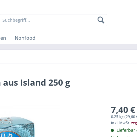
hen
Nonfood
aus Island 250 g
7,40 €
0.25 kg (29,60 
inkl. MwSt.
zzg
Lieferbar 