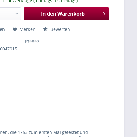
.: 1 - 4 Werktage (montags bis freitags).
In den
Warenkorb
hen
Merken
Bewerten
F39897
10047915
nen, die 1753 zum ersten Mal getestet und