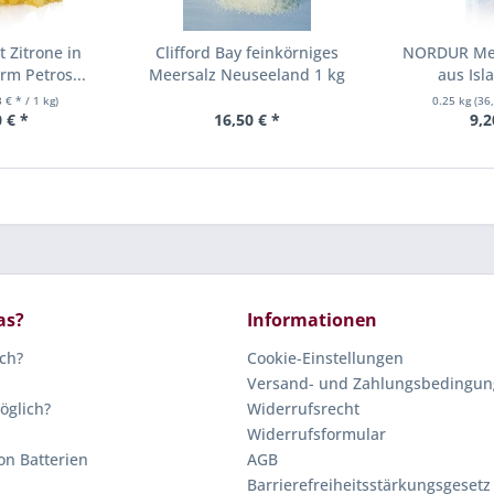
 Zitrone in
Clifford Bay feinkörniges
NORDUR Mee
m Petros...
Meersalz Neuseeland 1 kg
aus Isl
 € * / 1 kg)
0.25 kg
(36
 € *
16,50 € *
9,2
as?
Informationen
ich?
Cookie-Einstellungen
Versand- und Zahlungsbedingu
öglich?
Widerrufsrecht
Widerrufsformular
on Batterien
AGB
Barrierefreiheitsstärkungsgesetz