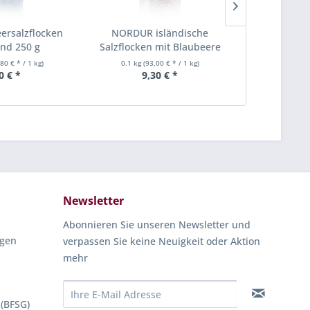
rsalzflocken
NORDUR isländische
Naturbutt
and 250 g
Salzflocken mit Blaubeere
Baratte Mou
100 g
,80 € * / 1 kg)
0.1 kg
(93,00 € * / 1 kg)
0.25 kg
(3
0 € *
9,30 € *
7,
Newsletter
Abonnieren Sie unseren Newsletter und
ngen
verpassen Sie keine Neuigkeit oder Aktion
mehr
 (BFSG)